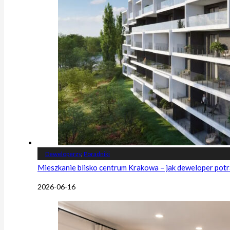
Deweloperzy
,
Poradniki
Mieszkanie blisko centrum Krakowa – jak deweloper potr
2026-06-16