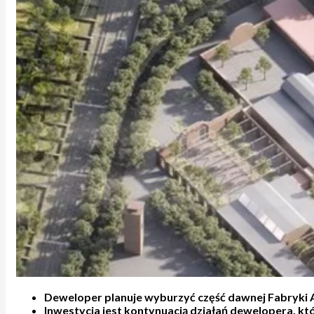
Deweloper planuje wyburzyć część dawnej Fabryki 
Inwestycja jest kontynuacją działań dewelopera, kt