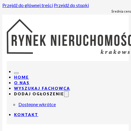
Przejdź do głównej treści
Przejdź do stopki
Średnia cena
HOME
O NAS
WYSZUKAJ FACHOWCA
DODAJ OGŁOSZENIE
Dostępne wkrótce
KONTAKT