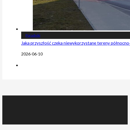
Poradniki
Jaka przyszłość czeka niewykorzystane tereny północn
2026-06-10