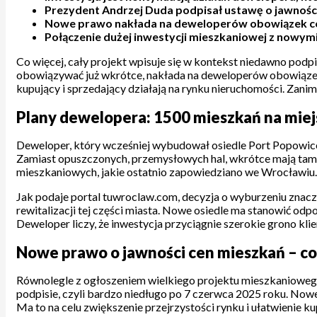
Prezydent Andrzej Duda podpisał ustawę o jawności
Nowe prawo nakłada na deweloperów obowiązek cod
Połączenie dużej inwestycji mieszkaniowej z nowym
Co więcej, cały projekt wpisuje się w kontekst niedawno pod
obowiązywać już wkrótce, nakłada na deweloperów obowiązek 
kupujący i sprzedający działają na rynku nieruchomości. Zanim
Plany dewelopera: 1500 mieszkań na miej
Deweloper, który wcześniej wybudował osiedle Port Popowice
Zamiast opuszczonych, przemysłowych hal, wkrótce mają tam
mieszkaniowych, jakie ostatnio zapowiedziano we Wrocławiu.
Jak podaje portal tuwroclaw.com, decyzja o wyburzeniu znacz
rewitalizacji tej części miasta. Nowe osiedle ma stanowić od
Deweloper liczy, że inwestycja przyciągnie szerokie grono kl
Nowe prawo o jawności cen mieszkań – co
Równolegle z ogłoszeniem wielkiego projektu mieszkaniowego
podpisie, czyli bardzo niedługo po 7 czerwca 2025 roku. N
Ma to na celu zwiększenie przejrzystości rynku i ułatwienie