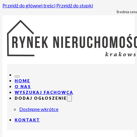
Przejdź do głównej treści
Przejdź do stopki
Średnia cena
HOME
O NAS
WYSZUKAJ FACHOWCA
DODAJ OGŁOSZENIE
Dostępne wkrótce
KONTAKT