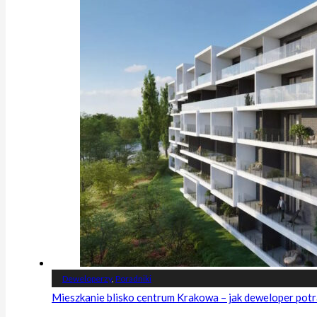
Deweloperzy
,
Poradniki
Mieszkanie blisko centrum Krakowa – jak deweloper potr