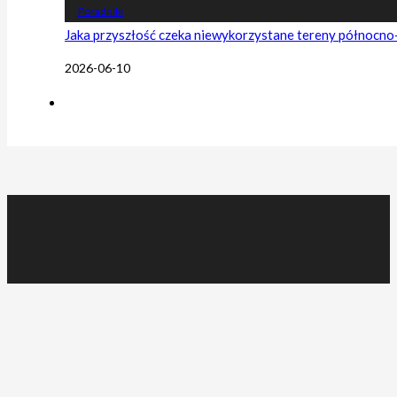
Poradniki
Jaka przyszłość czeka niewykorzystane tereny północn
2026-06-10